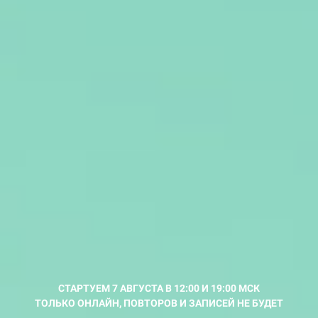
СТАРТУЕМ 7 АВГУСТА В 12:00 И 19:00 МСК
ТОЛЬКО ОНЛАЙН, ПОВТОРОВ И ЗАПИСЕЙ НЕ БУДЕТ