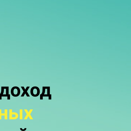
 доход
ьных