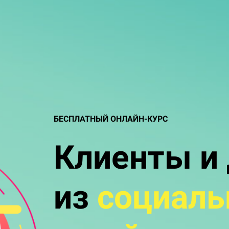
БЕСПЛАТНЫЙ ОНЛАЙН-КУРС
Клиенты и
из
социал