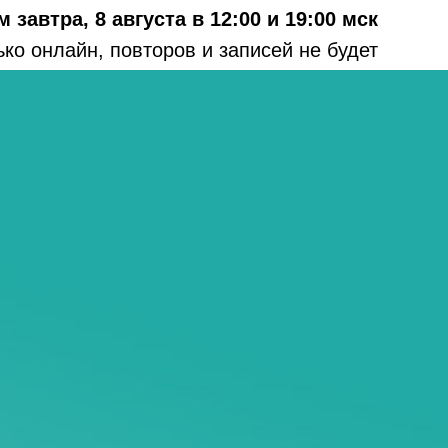
 завтра, 8 августа в 12:00 и 19:00 мск
ько онлайн, повторов и записей не будет