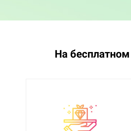
На бесплатном