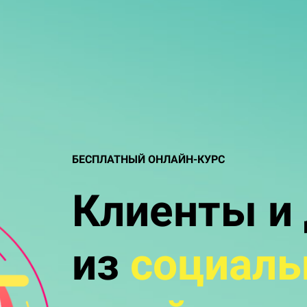
БЕСПЛАТНЫЙ ОНЛАЙН-КУРС
Клиенты и
из
социал